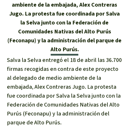
Certificados de donación
Informaciones
ambiente de la embajada, Alex Contreras
Salva la Selva
Éxitos y Noticias
Jugo. La protesta fue coordinada por Salva
Temas
Preguntas y Respuestas
Salva la Selva
la Selva junto con la Federación de
Clima
Suscribirme al boletín
Búsqueda
Comunidades Nativas del Alto Purús
Acerca de Salva la Selva
Donar para un tema
(Feconapu) y la administración del parque de
Madera tropical
Prensa
Español
Bienestar animal
Alto Purús.
40 años Salva la Selva
Donar para una región
Deutsch
Biodiversidad
Salva la Selva entregó el 18 de abril las 36.700
Banners Salva la Selva
Sudeste de Asia
Defensa de la selva
En los Medios
firmas recogidas en contra de este proyecto
English
Selva tropical
Widget Salva la Selva
África
al delegado de medio ambiente de la
Defensoras y defensores de la
FAQ
selva
embajada, Alex Contreras Jugo. La protesta
Français
Derechos de la Naturaleza
Agenda
Latinoamérica
fue coordinada por Salva la Selva junto con la
Transparencia
Federación de Comunidades Nativas del Alto
Italiano
Bioenergía
Contacto
Purús (Feconapu) y la administración del
Português
Agua
parque de Alto Purús.