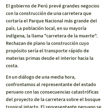
El gobierno de Perú prevé grandes negocios
Indonesia
Metales
con la construcción de una carretera que
Minería
cortaría el Parque Nacional más grande del
país. La población local, en su mayoría
Agrotoxicos
indígena, la llama "carretera de la muerte".
Rechazan de plano la construcción cuyo
Aceite de palma
propósito sería el transporte rápido de
materias primas desde el interior hacia la
REDD
costa.
Indígena
En un diálogo de una media hora,
confrontamos al representante del estado
Landgrabbing
peruano con las consecuencias catastróficas
del proyecto de la carretera sobre el bosque
Granjas Industriales
tropical intacto. El representante peruano se