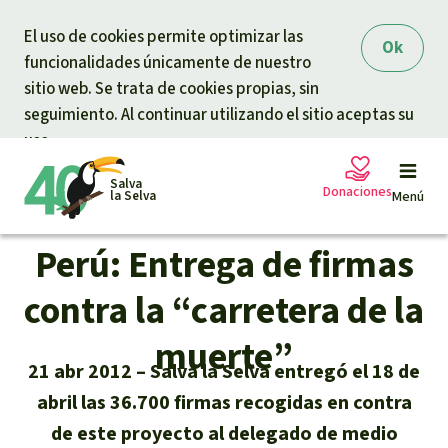
Skip to main content
El uso de cookies permite optimizar las
Ok
funcionalidades únicamente de nuestro
sitio web. Se trata de cookies propias, sin
seguimiento. Al continuar utilizando el sitio aceptas su
uso.
Salva
Donaciones
la Selva
Menú
Perú: Entrega de firmas
Peticiones
Tu donación ayuda
contra la “carretera de la
Donación general
muerte”
Proyectos
21 abr 2012
Salva la Selva entregó el 18 de
Urgen donaciones
abril las 36.700 firmas recogidas en contra
Info
rmaciones
de este proyecto al delegado de medio