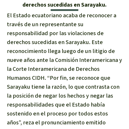
Certificados de donación
Informaciones
derechos sucedidas en Sarayaku.
Salva la Selva
Éxitos y Noticias
El Estado ecuatoriano acaba de reconocer a
Temas
Preguntas y Respuestas
Salva la Selva
través de un representante su
Clima
Suscribirme al boletín
Búsqueda
responsabilidad por las violaciones de
Acerca de Salva la Selva
Donar para un tema
derechos sucedidas en Sarayaku. Este
Madera tropical
Prensa
Español
Bienestar animal
40 años Salva la Selva
Donar para una región
reconocimiento llega luego de un litigio de
Deutsch
Biodiversidad
nueve años ante la Comisión Interamericana y
Banners Salva la Selva
Sudeste de Asia
Defensa de la selva
En los Medios
la Corte Interamericana de Derechos
English
Selva tropical
Widget Salva la Selva
África
Humanos CIDH. “Por fin, se reconoce que
Defensoras y defensores de la
FAQ
selva
Sarayaku tiene la razón, lo que contrasta con
Français
Derechos de la Naturaleza
Agenda
Latinoamérica
la posición de negar los hechos y negar las
Transparencia
responsabilidades que el Estado había
Italiano
Bioenergía
Contacto
sostenido en el proceso por todos estos
Português
Agua
años”, reza el pronunciamiento emitido