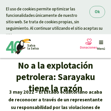
Skip to main content
El uso de cookies permite optimizar las
Ok
funcionalidades únicamente de nuestro
sitio web. Se trata de cookies propias, sin
seguimiento. Al continuar utilizando el sitio aceptas su
uso.
Salva
Donaciones
la Selva
Menú
No a la explotación
Peticiones
Tu donación ayuda
petrolera: Sarayaku
Donación general
tiene la razón
Proyectos
3 may 2012
El Estado ecuatoriano acaba
Urgen donaciones
de reconocer a través de un representante
Info
rmaciones
su responsabilidad por las violaciones de