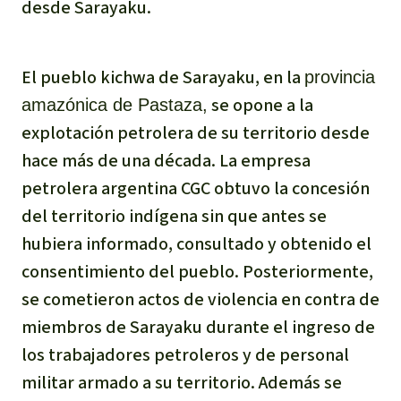
desde Sarayaku.
Indonesia
Metales
Minería
El pueblo kichwa de Sarayaku, en la
provincia
se opone a la
amazónica de Pastaza,
Agrotoxicos
explotación petrolera de su territorio desde
hace más de una década. La empresa
Aceite de palma
petrolera argentina CGC obtuvo la concesión
del territorio indígena sin que antes se
REDD
hubiera informado, consultado y obtenido el
consentimiento del pueblo. Posteriormente,
Indígena
se cometieron actos de violencia en contra de
Landgrabbing
miembros de Sarayaku durante el ingreso de
los trabajadores petroleros y de personal
Granjas Industriales
militar armado a su territorio. Además se