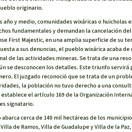
ueblo originario.
 año y medio, comunidades wixáricas o huicholas e
lma
echos fundamentales y demandan la cancelación del
e First Majestic, en una amplia superficie de su te
uesta a sus denuncias, el pueblo wixárica acaba de 
g
nal de las actividades mineras. Se trata de una res
striales
aún se desconocen los detalles. Este triunfo servirá 
 niños
nero. El juzgado reconoció que se trata de un prob
y Defensores
ridades, la población no tuvo derecho a una consulta
establece el artículo 169 de la Organización Intern
es signatario.
o abarca cerca de 140 mil hectáreas de los municipi
Villa de Ramos, Villa de Guadalupe y Villa de la Paz,