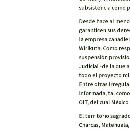
Metales
subsistencia como p
Minería
Agrotoxicos
Desde hace al menos
Aceite de pa
garanticen sus der
REDD
la empresa canadiens
Indígena
Wirikuta. Como resp
Landgrabbin
suspensión provisio
Granjas Indu
Judicial -de la que 
Para niñas y
todo el proyecto mi
Defensoras 
Entre otras irregula
informada, tal como 
OIT, del cual México 
El territorio sagrad
Charcas, Matehuala, 