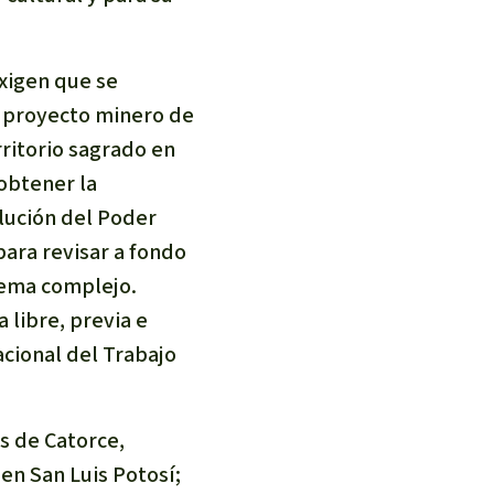
incendios forestales
Donación
xigen que se
 proyecto minero de
rritorio sagrado en
obtener la
olución del Poder
para revisar a fondo
lema complejo.
 libre, previa e
acional del Trabajo
os de Catorce,
 en San Luis Potosí;