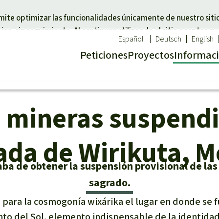
Skip to main content
rmite optimizar las funcionalidades únicamente de nuestro siti
as, sin seguimiento. Al continuar utilizando el sitio aceptas su
Español
Deutsch
English
Peticiones
Proyectos
Info
rmac
s mineras suspendi
a un tema
Donar para una región
imal
Sudeste de Asia
cal
a selva
África
ada de Wirikuta, M
d
 defensores de la
Latinoamérica
aba de obtener la suspensión provisional de las
l
sagrado.
la Naturaleza
 para la cosmogonía wixárika el lugar en donde se f
nto del Sol, elemento indispensable de la identidad