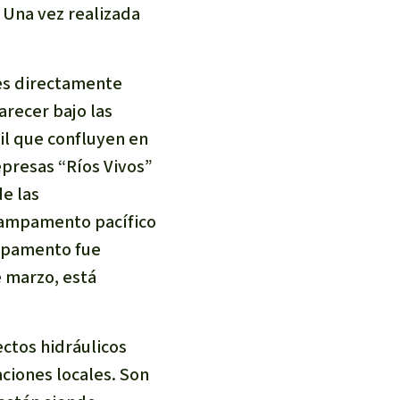
incendios forestales
. Una vez realizada
Donación
es directamente
recer bajo las
vil que confluyen en
presas “Ríos Vivos”
e las
 campamento pacífico
campamento fue
e marzo, está
ctos hidráulicos
ciones locales. Son