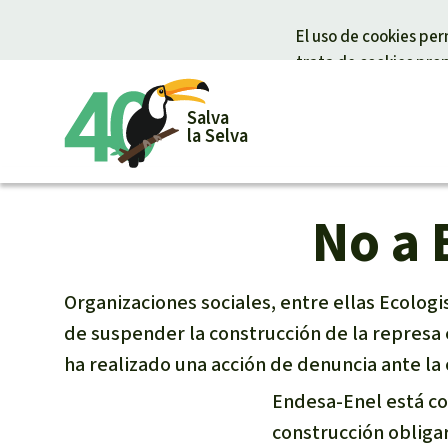
El uso de cookies pe
trata de cookies propi
Salva
la Selva
No a 
Informaciones
Tu donación ayuda
Temas
Donar par
Éxitos y Noticias
Donación general
Clima
Bienestar an
Suscribirme al boletín
Urgen donaciones
Madera tropi
Defensa de l
Organizaciones sociales, entre ellas Ecologis
Prensa
Certificados de donación
Biodiversida
Defensoras y
de suspender la construcción de la represa
Banners Salva la Selva
Preguntas y Respuestas
Selva tropica
selva
ha realizado una acción de denuncia ante la 
Widget Salva la Selva
Derechos de 
Endesa-Enel está co
Agenda
Bioenergía
Agua
construcción obligar