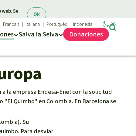
o web. Se
Ok
 uso.
Français
Italiano
Português
Indonesia
iones
Salva la Selva
Dona
ciones
Salva la Selva
Europa
Acerca de Salva la Selva
40 años Salva la Selva
En los Medios
ta a la empresa Endesa-Enel con la solicitud
FAQ
co "El Quimbo" en Colombia. En Barcelona se
Transparencia
Contacto
lombia). Su
Combatir y prevenir los
 Quimbo. Para desviar