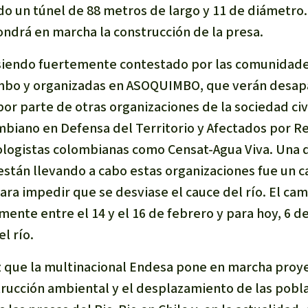
ido un túnel de 88 metros de largo y 11 de diámetro
ondrá en marcha la construcción de la presa.
 siendo fuertemente contestado por las comunidad
lma
mbo y organizadas en ASOQUIMBO, que verán desapa
 por parte de otras organizaciones de la sociedad ci
g
biano en Defensa del Territorio y Afectados por Re
striales
ologistas colombianas como Censat-Agua Viva. Una d
 niños
están llevando a cabo estas organizaciones fue un
y Defensores
 para impedir que se desviase el cauce del río. El 
ente entre el 14 y el 16 de febrero y para hoy, 6 d
l río.
z que la multinacional Endesa pone en marcha proye
trucción ambiental y el desplazamiento de las pobla