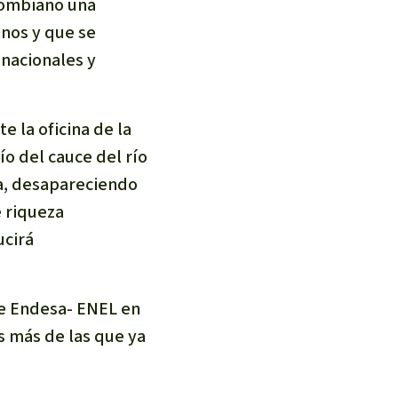
lombiano una
inos y que se
nacionales y
e la oficina de la
o del cauce del río
a, desapareciendo
e riqueza
ucirá
de Endesa- ENEL en
s más de las que ya