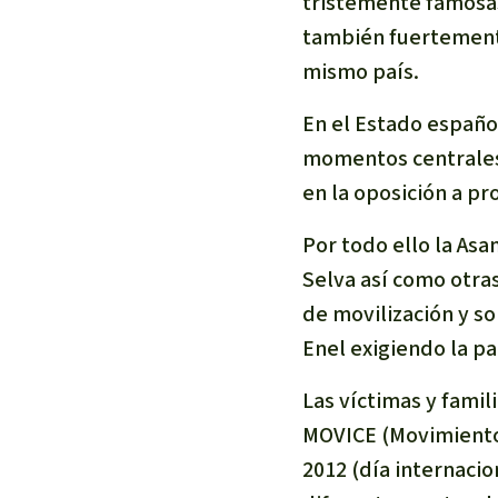
tristemente famosas 
también fuertemente
mismo país.
En el Estado español
momentos centrales c
en la oposición a pr
Por todo ello la As
Selva así como otra
de movilización y s
Enel exigiendo la pa
Las víctimas y fami
MOVICE (Movimiento
2012 (día internacio