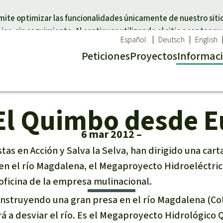
Skip to main content
rmite optimizar las funcionalidades únicamente de nuestro siti
as, sin seguimiento. Al continuar utilizando el sitio aceptas su
Español
Deutsch
English
Peticiones
Proyectos
Info
rmac
El Quimbo desde 
a un tema
Donar para una región
imal
Sudeste de Asia
6 mar 2012
cal
a selva
África
tas en Acción y Salva la Selva, han dirigido una car
d
 defensores de la
Latinoamérica
 en el río Magdalena, el Megaproyecto Hidroeléctri
l
oficina de la empresa mulinacional.
la Naturaleza
nstruyendo una gran presa en el río Magdalena (Co
á a desviar el río. Es el Megaproyecto Hidrológico