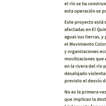
Metales
el río se ha constru
Minería
esta operación se p
Agrotoxicos
Este proyecto está
Aceite de pa
afectadas en El Qui
REDD
aguas sus tierras, y
Indígena
Landgrabbin
el Movimiento Colom
Granjas Indu
y organizaciones ec
Para niñas y
movilizaciones que 
Defensoras 
en la rivera del río
desalojado violentam
previsto el desvío de
No es la primera ve
que implican la des