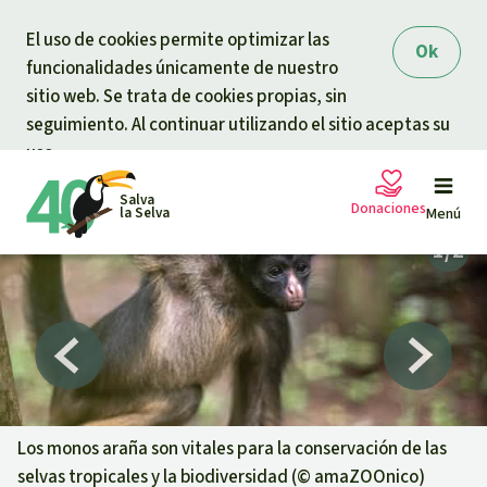
Skip to main content
El uso de cookies permite optimizar las
Ok
funcionalidades únicamente de nuestro
sitio web. Se trata de cookies propias, sin
seguimiento. Al continuar utilizando el sitio aceptas su
uso.
Salva
Donaciones
la Selva
Menú
Peticiones
Tu donación ayuda
Donación general
Proyectos
Urgen donaciones
Info
rmaciones
Los monos araña son vitales para la conservación de las
selvas tropicales y la biodiversidad (©
amaZOOnico
)