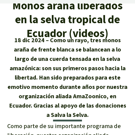
Certificados de donación
Informaciones
Monos araña liberados
Salva la Selva
Éxitos y Noticias
en la selva tropical de
Temas
Preguntas y Respuestas
Salva la Selva
Clima
Ecuador (videos)
Suscribirme al boletín
Búsqueda
Acerca de Salva la Selva
Donar para un tema
18 dic 2024
Como un rayo, tres monos
Madera tropical
Prensa
Español
araña de frente blanca se balancean a lo
Bienestar animal
40 años Salva la Selva
Donar para una región
largo de una cuerda tensada en la selva
Deutsch
Biodiversidad
Banners Salva la Selva
Sudeste de Asia
Defensa de la selva
amazónica: son sus primeros pasos hacia la
En los Medios
libertad. Han sido preparados para este
English
Selva tropical
Widget Salva la Selva
África
Defensoras y defensores de la
FAQ
emotivo momento durante años por nuestra
selva
Français
Derechos de la Naturaleza
organización aliada AmaZoonico, en
Agenda
Latinoamérica
Transparencia
Ecuador. Gracias al apoyo de las donaciones
Italiano
Bioenergía
a Salva la Selva.
Contacto
Como parte de su importante programa de
Português
Agua