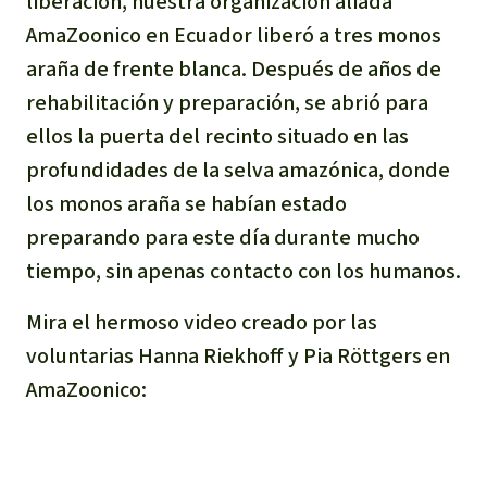
liberación, nuestra organización aliada
Indonesia
Metales
AmaZoonico en Ecuador liberó a tres monos
araña de frente blanca. Después de años de
Minería
rehabilitación y preparación, se abrió para
ellos la puerta del recinto situado en las
Agrotoxicos
profundidades de la selva amazónica, donde
los monos araña se habían estado
Aceite de palma
preparando para este día durante mucho
tiempo, sin apenas contacto con los humanos.
REDD
Mira el hermoso video creado por las
Indígena
voluntarias Hanna Riekhoff y Pia Röttgers en
AmaZoonico:
Landgrabbing
Granjas Industriales