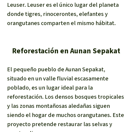
Leuser. Leuser es el único lugar del planeta
Indonesia
Metales
donde tigres, rinocerontes, elefantes y
orangutanes comparten el mismo hábitat.
Minería
Agrotoxicos
Reforestación en Aunan Sepakat
Aceite de palma
El pequeño pueblo de Aunan Sepakat,
REDD
situado en un valle fluvial escasamente
poblado, es un lugar ideal para la
Indígena
reforestación. Los densos bosques tropicales
y las zonas montañosas aledañas siguen
Landgrabbing
siendo el hogar de muchos orangutanes. Este
Granjas Industriales
proyecto pretende restaurar las selvas y