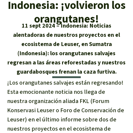
Certificados de donación
Indonesia: ¡volvieron los
Informaciones
Salva la Selva
Éxitos y Noticias
orangutanes!
Temas
Preguntas y Respuestas
Salva la Selva
11 sept 2024
Indonesia: Noticias
Clima
Suscribirme al boletín
Búsqueda
alentadoras de nuestros proyectos en el
Acerca de Salva la Selva
Donar para un tema
ecosistema de Leuser, en Sumatra
Madera tropical
Prensa
Español
Bienestar animal
40 años Salva la Selva
Donar para una región
(Indonesia): los orangutanes salvajes
Deutsch
Biodiversidad
Banners Salva la Selva
regresan a las áreas reforestadas y nuestros
Sudeste de Asia
Defensa de la selva
En los Medios
guardabosques frenan la caza furtiva.
English
Selva tropical
Widget Salva la Selva
África
Defensoras y defensores de la
¡Los orangutanes salvajes están regresando!
FAQ
selva
Esta emocionante noticia nos llega de
Français
Derechos de la Naturaleza
Agenda
Latinoamérica
Transparencia
nuestra organización aliada FKL (Forum
Italiano
Bioenergía
Konservasi Leuser o Foro de Conservación de
Contacto
Leuser) en el último informe sobre dos de
Português
Agua
nuestros proyectos en el ecosistema de