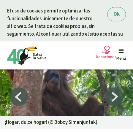
Skip to main content
El uso de cookies permite optimizar las
Ok
funcionalidades únicamente de nuestro
sitio web. Se trata de cookies propias, sin
seguimiento. Al continuar utilizando el sitio aceptas su
uso.
Salva
Donaciones
la Selva
Menú
Peticiones
Tu donación ayuda
Donación general
Proyectos
Urgen donaciones
Info
rmaciones
¡Hogar, dulce hogar! (©
Boboy Simanjuntak
)