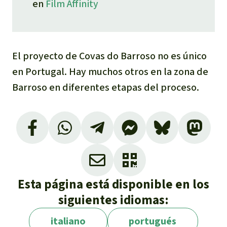
en
Film Affinity
El proyecto de Covas do Barroso no es único
en Portugal. Hay muchos otros en la zona de
Barroso en diferentes etapas del proceso.
Sobre la Ley Europea de Materias Primas
Fundamentales, ver:
https://commission.europa.eu/strategy-and-
policy/priorities-2019-2024/european-green-
Esta página está disponible en los
deal/green-deal-industrial-plan/european-
siguientes idiomas:
critical-raw-materials-act_es
El escándalo de corrupción que llevó a la
italiano
portugués