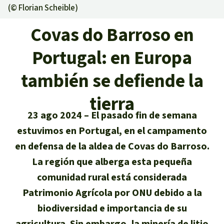
Certificados de donación
Informaciones
(©
Florian Scheible
)
Salva la Selva
Éxitos y Noticias
Temas
Covas do Barroso en
Preguntas y Respuestas
Salva la Selva
Clima
Suscribirme al boletín
Portugal: en Europa
Búsqueda
Acerca de Salva la Selva
Donar para un tema
Madera tropical
también se defiende la
Prensa
Español
Bienestar animal
40 años Salva la Selva
Donar para una región
tierra
Deutsch
Biodiversidad
Banners Salva la Selva
Sudeste de Asia
Defensa de la selva
En los Medios
23 ago 2024
El pasado fin de semana
English
Selva tropical
estuvimos en Portugal, en el campamento
Widget Salva la Selva
África
Defensoras y defensores de la
FAQ
en defensa de la aldea de Covas do Barroso.
selva
Français
Derechos de la Naturaleza
Agenda
La región que alberga esta pequeña
Latinoamérica
Transparencia
comunidad rural está considerada
Italiano
Bioenergía
Patrimonio Agrícola por ONU debido a la
Contacto
biodiversidad e importancia de su
Português
Agua
agricultura. Sin embargo, la minería de litio