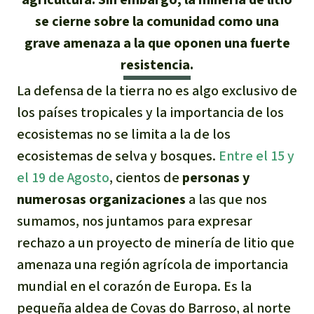
Indonesia
se cierne sobre la comunidad como una
Metales
grave amenaza a la que oponen una fuerte
Minería
resistencia.
La defensa de la tierra no es algo exclusivo de
Agrotoxicos
los países tropicales y la importancia de los
ecosistemas no se limita a la de los
Aceite de palma
ecosistemas de selva y bosques.
Entre el 15 y
REDD
el 19 de Agosto
, cientos de
personas y
numerosas
organizaciones
a las que nos
Indígena
sumamos, nos juntamos para expresar
rechazo a un proyecto de minería de litio que
Landgrabbing
amenaza una región agrícola de importancia
mundial en el corazón de Europa. Es la
Granjas Industriales
pequeña aldea de Covas do Barroso, al norte