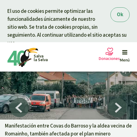
Skip to main content
El uso de cookies permite optimizar las
Ok
funcionalidades únicamente de nuestro
sitio web. Se trata de cookies propias, sin
seguimiento. Al continuar utilizando el sitio aceptas su
uso.
Salva
Donaciones
la Selva
Menú
Peticiones
Tu donación ayuda
Donación general
Proyectos
Urgen donaciones
Info
rmaciones
Manifestación entre Covas do Barroso y la aldea vecina de
Romainho, también afectada por el plan minero