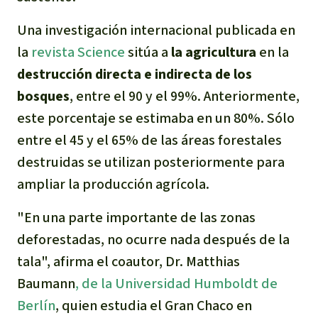
Indonesia
Metales
Una investigación internacional publicada en
la
revista Science
sitúa a
la agricultura
en la
Minería
destrucción
directa e indirecta
de los
bosques
, entre el 90 y el 99%. Anteriormente,
Agrotoxicos
este porcentaje se estimaba en un 80%. Sólo
Aceite de palma
entre el 45 y el 65% de las áreas forestales
destruidas se utilizan posteriormente para
REDD
ampliar la producción agrícola.
Indígena
"En una parte importante de las zonas
deforestadas
,
no ocurre nada después de la
Landgrabbing
tala", afirma el coautor, Dr. Matthias
Baumann
, de la Universidad Humboldt de
Granjas Industriales
Berlín
, quien estudia el Gran Chaco en