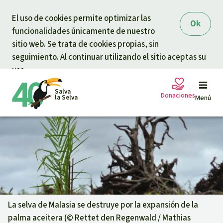
Skip to main content
El uso de cookies permite optimizar las
Ok
funcionalidades únicamente de nuestro
sitio web. Se trata de cookies propias, sin
seguimiento. Al continuar utilizando el sitio aceptas su
uso.
Salva
Donaciones
la Selva
Menú
Peticiones
Tu donación ayuda
Donación general
Proyectos
Urgen donaciones
Info
rmaciones
La selva de Malasia se destruye por la expansión de la
palma aceitera (©
Rettet den Regenwald / Mathias