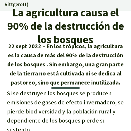
Certificados de donación
Informaciones
Rittgerott
)
Salva la Selva
La agricultura causa el
Éxitos y Noticias
Temas
Preguntas y Respuestas
Salva la Selva
90% de la destrucción de
Clima
Suscribirme al boletín
Búsqueda
Acerca de Salva la Selva
los bosques
Donar para un tema
Madera tropical
Prensa
22 sept 2022
En los trópicos, la agricultura
Español
Bienestar animal
40 años Salva la Selva
Donar para una región
es la causa de más del 90% de la destrucción
Deutsch
Biodiversidad
Banners Salva la Selva
Sudeste de Asia
Defensa de la selva
de los bosques . Sin embargo, una gran parte
En los Medios
de la tierra no está cultivada ni se dedica al
English
Selva tropical
Widget Salva la Selva
África
Defensoras y defensores de la
pastoreo, sino que permanece inutilizada.
FAQ
selva
Français
Derechos de la Naturaleza
Agenda
Si se destruyen los bosques se producen
Latinoamérica
Transparencia
emisiones de gases de efecto invernadero, se
Italiano
Bioenergía
pierde biodiversidad y la población rural y
Contacto
dependiente de los bosques pierde su
Português
Agua
sustento.