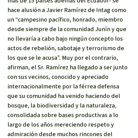
más de 15 países además del Ecuador- se
Indonesia
Metales
hace alusión a Javier Ramírez de Intag como
un “campesino pacífico, honrado, miembro
Minería
desde siempre de la comunidad Junín y que
no llevaría a cabo bajo ningún concepto los
Agrotoxicos
actos de rebelión, sabotaje y terrorismo de
los que se le acusa”. Muy por el contrario,
Aceite de palma
afirman, el Sr. Ramírez ha llegado a ser junto
con sus vecinos, conocido y apreciado
REDD
internacionalmente por la férrea defensa
Indígena
que su comunidad ha venido haciendo del
bosque, la biodiversidad y la naturaleza,
Landgrabbing
consolidada sobre bases productivas a lo
largo de los años mereciendo respeto y
Granjas Industriales
admiración desde muchos rincones del