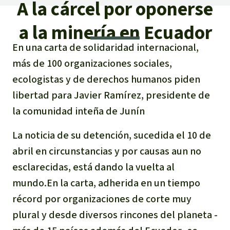
Certificados de donación
A la cárcel por oponerse
Informaciones
Salva la Selva
Éxitos y Noticias
a la minería en Ecuador
Temas
Preguntas y Respuestas
Salva la Selva
En una carta de solidaridad internacional,
Clima
Suscribirme al boletín
Búsqueda
Acerca de Salva la Selva
más de 100 organizaciones sociales,
Donar para un tema
Madera tropical
Prensa
ecologistas y de derechos humanos piden
Español
Bienestar animal
40 años Salva la Selva
Donar para una región
libertad para Javier Ramírez, presidente de
Deutsch
Biodiversidad
Banners Salva la Selva
Sudeste de Asia
la comunidad inteña de Junín
Defensa de la selva
En los Medios
English
Selva tropical
La noticia de su detención, sucedida el 10 de
Widget Salva la Selva
África
Defensoras y defensores de la
FAQ
abril en circunstancias y por causas aun no
selva
Français
Derechos de la Naturaleza
Agenda
Latinoamérica
esclarecidas, está dando la vuelta al
Transparencia
mundo.En la carta, adherida en un tiempo
Italiano
Bioenergía
récord por organizaciones de corte muy
Contacto
plural y desde diversos rincones del planeta -
Português
Agua