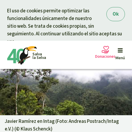
Skip to main content
El uso de cookies permite optimizar las
Ok
funcionalidades únicamente de nuestro
sitio web. Se trata de cookies propias, sin
seguimiento. Al continuar utilizando el sitio aceptas su
uso.
Salva
Donaciones
la Selva
Menú
Peticiones
Tu donación ayuda
Donación general
Proyectos
Urgen donaciones
Info
rmaciones
Javier Ramírez en Intag (Foto: Andreas Postrach/Intag
e.V.) (©
Klaus Schenck
)