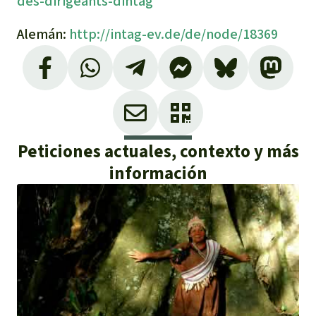
des-dirigeants-dintag
Alemán:
http://intag-ev.de/de/node/18369
Peticiones actuales, contexto y más
información