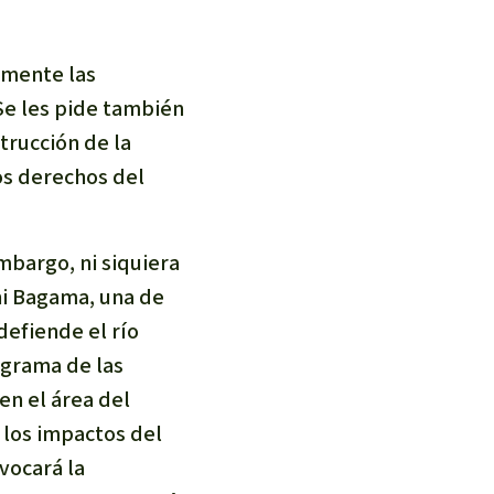
incendios forestales
Donación
amente las
Se les pide también
trucción de la
os derechos del
mbargo, ni siquiera
ni Bagama, una de
defiende el río
ograma de las
en el área del
 los impactos del
vocará la