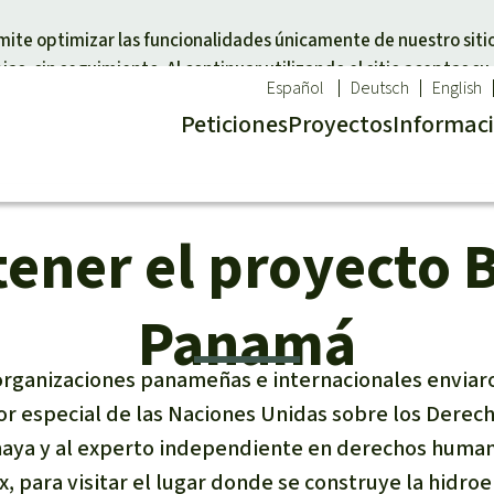
Skip to main content
rmite optimizar las funcionalidades únicamente de nuestro siti
as, sin seguimiento. Al continuar utilizando el sitio aceptas su
Español
Deutsch
English
Peticiones
Proyectos
Info
rmac
ener el proyecto 
a un tema
Donar para una región
imal
Sudeste de Asia
cal
a selva
África
Panamá
d
 defensores de la
Latinoamérica
l
organizaciones panameñas e internacionales enviar
la Naturaleza
tor especial de las Naciones Unidas sobre los Derec
naya y al experto independiente en derechos huma
 para visitar el lugar donde se construye la hidroe