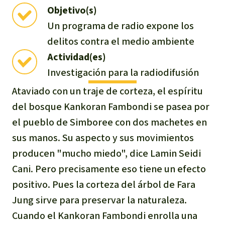
Objetivo(s)
Indonesia
Metales
Un programa de radio expone los
delitos contra el medio ambiente
Minería
Actividad(es)
Agrotoxicos
Investigación para la radiodifusión
Ataviado con un traje de corteza, el espíritu
Aceite de palma
del bosque Kankoran Fambondi se pasea por
el pueblo de Simboree con dos machetes en
REDD
sus manos. Su aspecto y sus movimientos
producen "mucho miedo", dice Lamin Seidi
Indígena
Cani. Pero precisamente eso tiene un efecto
Landgrabbing
positivo. Pues la corteza del árbol de Fara
Jung sirve para preservar la naturaleza.
Granjas Industriales
Cuando el Kankoran Fambondi enrolla una