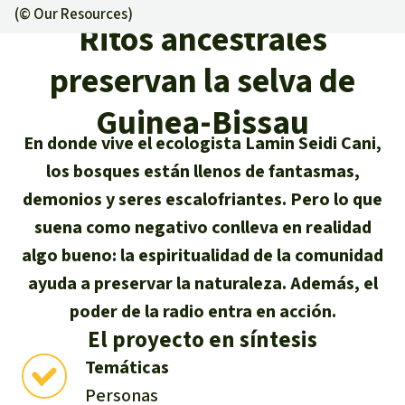
Certificados de donación
Informaciones
(©
Our Resources
)
Salva la Selva
Ritos ancestrales
Éxitos y Noticias
Temas
Preguntas y Respuestas
Salva la Selva
preservan la selva de
Clima
Suscribirme al boletín
Búsqueda
Acerca de Salva la Selva
Guinea-Bissau
Donar para un tema
Madera tropical
Prensa
En donde vive el ecologista Lamin Seidi Cani,
Español
Bienestar animal
40 años Salva la Selva
Donar para una región
los bosques están llenos de fantasmas,
Deutsch
Biodiversidad
Banners Salva la Selva
Sudeste de Asia
Defensa de la selva
demonios y seres escalofriantes. Pero lo que
En los Medios
suena como negativo conlleva en realidad
English
Selva tropical
Widget Salva la Selva
África
Defensoras y defensores de la
algo bueno: la espiritualidad de la comunidad
FAQ
selva
Français
ayuda a preservar la naturaleza. Además, el
Derechos de la Naturaleza
Agenda
Latinoamérica
Transparencia
poder de la radio entra en acción.
Italiano
Bioenergía
El proyecto en síntesis
Contacto
Temáticas
Português
Agua
Personas