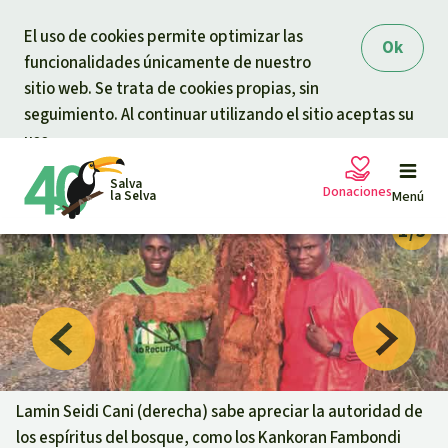
Skip to main content
El uso de cookies permite optimizar las
Ok
funcionalidades únicamente de nuestro
sitio web. Se trata de cookies propias, sin
seguimiento. Al continuar utilizando el sitio aceptas su
uso.
Salva
Donaciones
la Selva
Menú
Peticiones
Tu donación ayuda
Donación general
Proyectos
Urgen donaciones
Info
rmaciones
Lamin Seidi Cani (derecha) sabe apreciar la autoridad de
los espíritus del bosque, como los Kankoran Fambondi