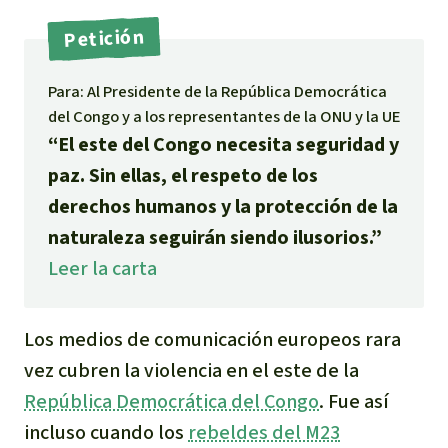
Indonesia
Metales
Petición
Minería
Para: Al Presidente de la República Democrática
del Congo y a los representantes de la ONU y la UE
Agrotoxicos
“El este del Congo necesita seguridad y
paz. Sin ellas, el respeto de los
Aceite de palma
derechos humanos y la protección de la
naturaleza seguirán siendo ilusorios.”
REDD
Leer la carta
Indígena
Los medios de comunicación europeos rara
Landgrabbing
vez cubren la violencia en el este de la
República Democrática del Congo
. Fue así
Granjas Industriales
incluso cuando los
rebeldes del M23