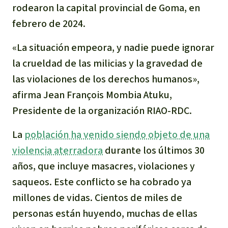
rodearon la capital provincial de Goma, en
Para niñas y niños
febrero de 2024.
Defensoras y Defensores
«La situación empeora, y nadie puede ignorar
la crueldad de las milicias y la gravedad de
las violaciones de los derechos humanos»,
afirma Jean François Mombia Atuku,
Presidente de la organización RIAO-RDC.
La
población ha venido siendo objeto de una
violencia aterradora
durante los últimos 30
años, que incluye masacres, violaciones y
saqueos. Este conflicto se ha cobrado ya
millones de vidas. Cientos de miles de
personas están huyendo, muchas de ellas