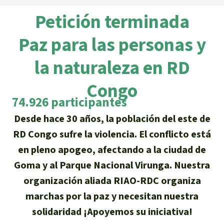
Certificados de donación
Informaciones
Salva la Selva
Petición terminada
Éxitos y Noticias
Temas
Preguntas y Respuestas
Salva la Selva
Paz para las personas y
Clima
Suscribirme al boletín
Búsqueda
Acerca de Salva la Selva
la naturaleza en RD
Donar para un tema
Madera tropical
Prensa
Español
Bienestar animal
Congo
40 años Salva la Selva
Donar para una región
74.926 participantes
Deutsch
Biodiversidad
Banners Salva la Selva
Sudeste de Asia
Defensa de la selva
En los Medios
Desde hace 30 años, la población del este de
English
Selva tropical
Widget Salva la Selva
RD Congo sufre la violencia. El conflicto está
África
Defensoras y defensores de la
FAQ
en pleno apogeo, afectando a la ciudad de
selva
Français
Derechos de la Naturaleza
Agenda
Latinoamérica
Goma y al Parque Nacional Virunga. Nuestra
Transparencia
organización aliada RIAO-RDC organiza
Italiano
Bioenergía
marchas por la paz y necesitan nuestra
Contacto
Português
solidaridad ¡Apoyemos su iniciativa!
Agua