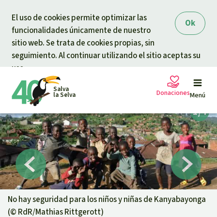
Skip to main content
El uso de cookies permite optimizar las
Ok
funcionalidades únicamente de nuestro
sitio web. Se trata de cookies propias, sin
seguimiento. Al continuar utilizando el sitio aceptas su
uso.
Salva
Donaciones
la Selva
Menú
Peticiones
Tu donación ayuda
Donación general
Proyectos
Urgen donaciones
Info
rmaciones
No hay seguridad para los niños y niñas de Kanyabayonga
(©
RdR/Mathias Rittgerott
)