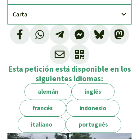
Carta
Por ejemplo, en Alemania, una quinta parte
de la tierra cultivable.
Esta petición está disponible en los
siguientes idiomas:
alemán
inglés
francés
indonesio
italiano
portugués