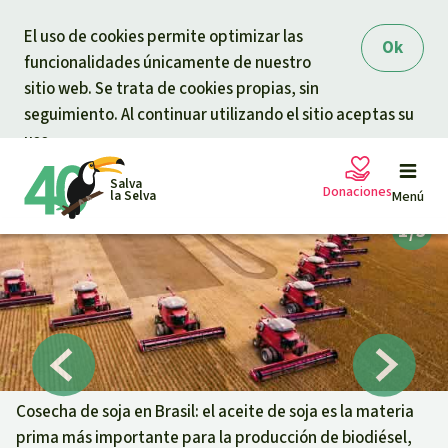
Skip to main content
El uso de cookies permite optimizar las
Ok
funcionalidades únicamente de nuestro
sitio web. Se trata de cookies propias, sin
seguimiento. Al continuar utilizando el sitio aceptas su
uso.
Salva
Donaciones
la Selva
Menú
Peticiones
Tu donación ayuda
Donación general
Proyectos
Urgen donaciones
Info
rmaciones
Cosecha de soja en Brasil: el aceite de soja es la materia
prima más importante para la producción de biodiésel,