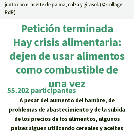
Certificados de donación
Informaciones
junto con el aceite de palma, colza y girasol. (©
Collage
Salva la Selva
RdR
)
Éxitos y Noticias
Temas
Preguntas y Respuestas
Salva la Selva
Petición terminada
Clima
Suscribirme al boletín
Búsqueda
Acerca de Salva la Selva
Donar para un tema
Hay crisis alimentaria:
Madera tropical
Prensa
Español
Bienestar animal
40 años Salva la Selva
dejen de usar alimentos
Donar para una región
Deutsch
Biodiversidad
Banners Salva la Selva
Sudeste de Asia
Defensa de la selva
como combustible de
En los Medios
English
Selva tropical
Widget Salva la Selva
una vez
África
Defensoras y defensores de la
FAQ
55.202 participantes
selva
Français
Derechos de la Naturaleza
Agenda
Latinoamérica
A pesar del aumento del hambre, de
Transparencia
problemas de abastecimiento y de la subida
Italiano
Bioenergía
Contacto
de los precios de los alimentos, algunos
Português
Agua
países siguen utilizando cereales y aceites