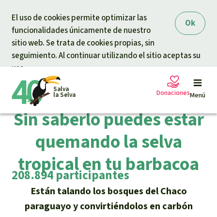
Skip to main content
El uso de cookies permite optimizar las
Ok
funcionalidades únicamente de nuestro
sitio web. Se trata de cookies propias, sin
seguimiento. Al continuar utilizando el sitio aceptas su
uso.
Salva
Petición terminada
Donaciones
la Selva
Menú
Sin saberlo puedes estar
quemando la selva
Peticiones
Tu donación ayuda
tropical en tu barbacoa
Donación general
Proyectos
208.894 participantes
Están talando los bosques del Chaco
Urgen donaciones
Info
rmaciones
paraguayo y convirtiéndolos en carbón