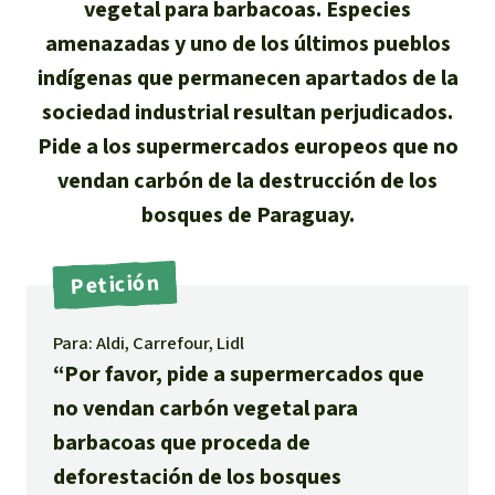
Certificados de donación
Informaciones
vegetal para barbacoas. Especies
Salva la Selva
amenazadas y uno de los últimos pueblos
Éxitos y Noticias
Temas
Preguntas y Respuestas
Salva la Selva
indígenas que permanecen apartados de la
Clima
Suscribirme al boletín
sociedad industrial resultan perjudicados.
Búsqueda
Acerca de Salva la Selva
Donar para un tema
Pide a los supermercados europeos que no
Madera tropical
Prensa
Español
vendan carbón de la destrucción de los
Bienestar animal
40 años Salva la Selva
Donar para una región
bosques de Paraguay.
Deutsch
Biodiversidad
Banners Salva la Selva
Sudeste de Asia
Defensa de la selva
En los Medios
Petición
English
Selva tropical
Widget Salva la Selva
África
Defensoras y defensores de la
FAQ
selva
Para: Aldi, Carrefour, Lidl
Français
Derechos de la Naturaleza
Agenda
Latinoamérica
Transparencia
“Por favor, pide a supermercados que
Italiano
no vendan carbón vegetal para
Bioenergía
Contacto
barbacoas que proceda de
Português
Agua
deforestación de los bosques