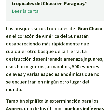
tropicales del Chaco en Paraguay.”
Indonesia
Metales
Leer la carta
Minería
Los bosques secos tropicales del
Gran Chaco
,
Agrotoxicos
en el corazón de América del Sur están
desapareciendo más rápidamente que
Aceite de palma
cualquier otro bosque de la Tierra. La
destrucción desenfrenada amenaza jaguares,
REDD
osos hormigueros, armadillos, 500 especies
de aves y varias especies endémicas que no
Indígena
se encuentran en ningún otro lugar del
Landgrabbing
mundo.
También significa la exterminación para los
Granjas Industriales
Ayoreo
, uno de los últimos
pueblos indígenas