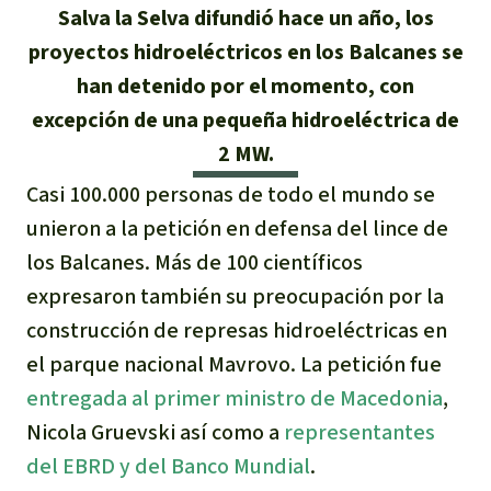
Certificados de donación
Informaciones
Salva la Selva difundió hace un año, los
Salva la Selva
Éxitos y Noticias
proyectos hidroeléctricos en los Balcanes se
Temas
Preguntas y Respuestas
Salva la Selva
han detenido por el momento, con
Clima
Suscribirme al boletín
Búsqueda
excepción de una pequeña hidroeléctrica de
Acerca de Salva la Selva
Donar para un tema
2 MW.
Madera tropical
Prensa
Español
Bienestar animal
40 años Salva la Selva
Donar para una región
Casi 100.000 personas de todo el mundo se
Deutsch
Biodiversidad
unieron a la petición en defensa del lince de
Banners Salva la Selva
Sudeste de Asia
Defensa de la selva
En los Medios
los Balcanes. Más de 100 científicos
English
Selva tropical
Widget Salva la Selva
África
expresaron también su preocupación por la
Defensoras y defensores de la
FAQ
selva
construcción de represas hidroeléctricas en
Français
Derechos de la Naturaleza
Agenda
Latinoamérica
el parque nacional Mavrovo. La petición fue
Transparencia
entregada al primer ministro de Macedonia
,
Italiano
Bioenergía
Contacto
Nicola Gruevski así como a
representantes
Português
Agua
del EBRD y del Banco Mundial
.