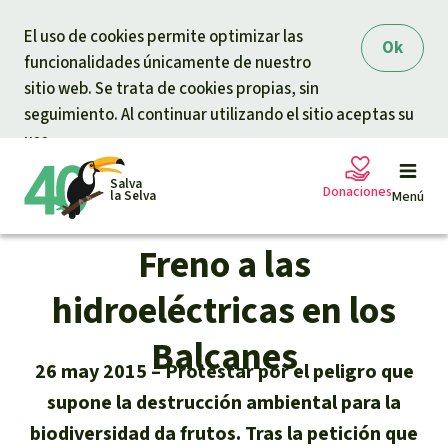
Skip to main content
El uso de cookies permite optimizar las
Ok
funcionalidades únicamente de nuestro
sitio web. Se trata de cookies propias, sin
seguimiento. Al continuar utilizando el sitio aceptas su
uso.
Salva
Donaciones
la Selva
Menú
Freno a las
Peticiones
Tu donación ayuda
hidroeléctricas en los
Donación general
Balcanes
Proyectos
26 may 2015
Protestar por el peligro que
Urgen donaciones
supone la destrucción ambiental para la
Info
rmaciones
biodiversidad da frutos. Tras la petición que