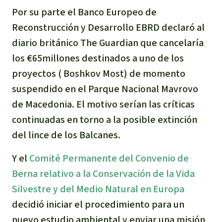
Por su parte el Banco Europeo de
Indonesia
Metales
Reconstrucción y Desarrollo EBRD declaró al
Minería
diario británico The Guardian que cancelaría
los €65millones destinados a uno de los
Agrotoxicos
proyectos ( Boshkov Most) de momento
suspendido en el Parque Nacional Mavrovo
Aceite de palma
de Macedonia. El motivo serían las críticas
continuadas en torno a la posible extinción
REDD
del lince de los Balcanes.
Indígena
Y el
Comité Permanente del Convenio de
Berna relativo a la Conservación de la Vida
Landgrabbing
Silvestre y del Medio Natural en Europa
decidió iniciar el procedimiento para un
Granjas Industriales
nuevo estudio ambiental y enviar una misión