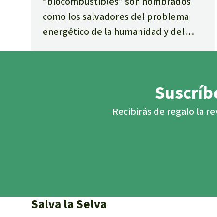
“biocombustibles” son nombrados
como los salvadores del problema
energético de la humanidad y del
calentamiento global. Las empresas
prometen enormes ganancias y se
supone que contribuirán al
Suscríbe
desarrollo económico de los países
del Sur. ¿Llegó por fin una “era del
Recibirás de regalo la re
oro verde” y se ha conseguido salvar
el clima? ¿Por fin podemos apretar el
acelerador de nuestros automóviles
sin más preocupaciones por el ahorro
de energía?
Salva la Selva