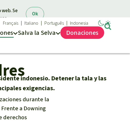
o web. Se
Ok
 uso.
Français
Italiano
Português
Indonesia
iones
Salva la Selva
Dona
ciones
Salva la Selva
dres
Acerca de Salva la Selva
40 años Salva la Selva
sidente indonesio. Detener la tala y las
En los Medios
ncipales exigencias.
FAQ
izaciones durante la
Transparencia
. Frente a Downing
Contacto
de derechos
Combatir y prevenir los