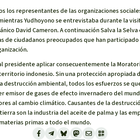
os los representantes de las organizaciones sociale
entras Yudhoyono se entrevistaba durante la visit
tánico David Cameron. A continuación Salva la Selva
lma
mas de ciudadanos preocupados que han participado
ganización.
g
 al presidente aplicar consecuentemente la Moratori
striales
territorio indonesio. Sin una protección apropiada 
 niños
la destrucción ambiental, todos los esfuerzos se qu
y Defensores
cer emisor de gases de efecto invernadero del mundo
res al cambio climático. Causantes de la destrucció
a tierra son la industria del aceite de palma y las 
materias primas a todo el mundo.