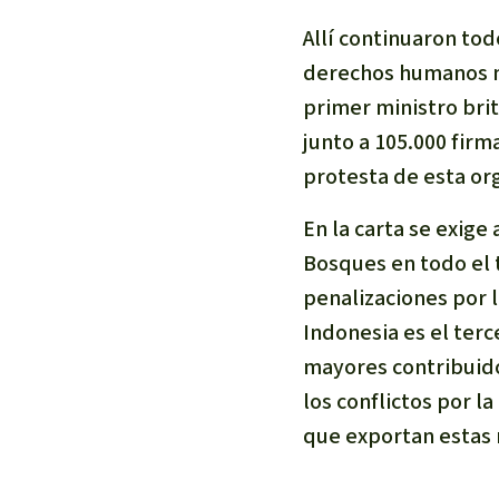
Metales
Allí continuaron tod
Minería
derechos humanos mi
Agrotoxicos
primer ministro bri
Aceite de pa
junto a 105.000 fir
REDD
Indígena
protesta de esta or
Landgrabbin
En la carta se exige
Granjas Indu
Bosques en todo el 
Para niñas y
penalizaciones por 
Defensoras 
Indonesia es el ter
mayores contribuido
los conflictos por l
que exportan estas 