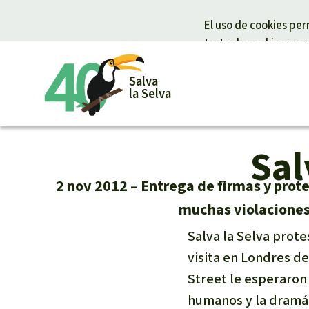
El uso de cookies pe
trata de cookies propi
Salva
la Selva
Sal
Informaciones
Tu donación ayuda
Temas
Donar par
Éxitos y Noticias
Donación general
Clima
Bienestar an
2 nov 2012
Entrega de firmas y protes
Suscribirme al boletín
Urgen donaciones
Madera tropi
Defensa de l
muchas violaciones 
Prensa
Certificados de donación
Biodiversida
Defensoras y
Salva la Selva prote
Banners Salva la Selva
Preguntas y Respuestas
Selva tropica
selva
Widget Salva la Selva
Derechos de 
visita en Londres d
Agenda
Bioenergía
Street le esperaron
Agua
humanos y la dramáti