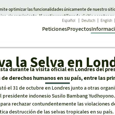
Skip to main content
rmite optimizar las funcionalidades únicamente de nuestro siti
as, sin seguimiento. Al continuar utilizando el sitio aceptas su
Español
Deutsch
English
Peticiones
Proyectos
Info
rmac
va la Selva en Lon
a un tema
Donar para una región
imal
Sudeste de Asia
ta durante la visita oficial en Londres del pre
cal
a selva
África
de derechos humanos en su país, entre las pri
d
 defensores de la
Latinoamérica
stó el 31 de octubre en Londres junto a otras organ
l
la Naturaleza
el presidente indonesio Susilo Bambang Yudhoyono
 para rechazar contundentemente las violaciones 
ca destrucción de las selvas tropicales en su país.