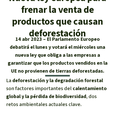
Certificados de donación
Informaciones
Salva la Selva
frenar la venta de
Éxitos y Noticias
Temas
Preguntas y Respuestas
Salva la Selva
productos que causan
Clima
Suscribirme al boletín
Búsqueda
Acerca de Salva la Selva
deforestación
Donar para un tema
Madera tropical
14 abr 2023
El Parlamento Europeo
Prensa
Español
Bienestar animal
40 años Salva la Selva
Donar para una región
debatirá el lunes y votará el miércoles una
Deutsch
Biodiversidad
Banners Salva la Selva
nueva ley que obliga a las empresas a
Sudeste de Asia
Defensa de la selva
En los Medios
garantizar que los productos vendidos en la
English
Selva tropical
Widget Salva la Selva
África
Defensoras y defensores de la
UE no provienen de tierras deforestadas.
FAQ
selva
Français
La
deforestación y la degradación forestal
Derechos de la Naturaleza
Agenda
Latinoamérica
Transparencia
son factores importantes del
calentamiento
Italiano
Bioenergía
global y la pérdida de biodiversidad
, dos
Contacto
retos ambientales actuales clave.
Português
Agua