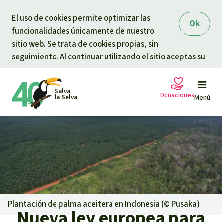
Skip to main content
El uso de cookies permite optimizar las
Ok
funcionalidades únicamente de nuestro
sitio web. Se trata de cookies propias, sin
seguimiento. Al continuar utilizando el sitio aceptas su
uso.
Salva
Donaciones
la Selva
Menú
Peticiones
Tu donación ayuda
Donación general
Proyectos
Urgen donaciones
Info
rmaciones
Plantación de palma aceitera en Indonesia (©
Pusaka
)
Nueva ley europea para