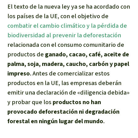
El texto de la nueva ley ya se ha acordado con
Indonesia
Metales
los países de la UE, con el objetivo de
combatir el cambio climático y la pérdida de
Minería
biodiversidad al prevenir la deforestación
Agrotoxicos
relacionada con el consumo comunitario de
productos de
ganado, cacao, café, aceite de
Aceite de palma
palma, soja, madera, caucho, carbón y papel
impreso
. Antes de comercializar estos
REDD
productos en la UE, las empresas deberán
emitir una declaración de «diligencia debida»
Indígena
y probar que los
productos no han
Landgrabbing
provocado deforestación ni degradación
forestal en ningún lugar del mundo
.
Granjas Industriales