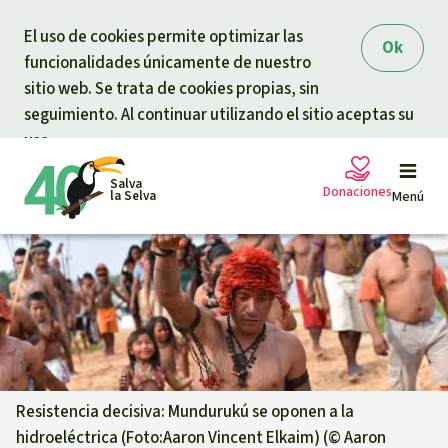
Skip to main content
El uso de cookies permite optimizar las
Ok
funcionalidades únicamente de nuestro
sitio web. Se trata de cookies propias, sin
seguimiento. Al continuar utilizando el sitio aceptas su
uso.
Salva
Donaciones
la Selva
Menú
Peticiones
Tu donación ayuda
Donación general
Proyectos
Urgen donaciones
Info
rmaciones
Resistencia decisiva: Mundurukú se oponen a la
hidroeléctrica (Foto:Aaron Vincent Elkaim) (©
Aaron