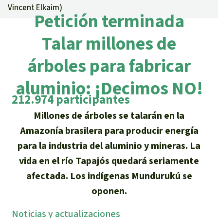
Certificados de donación
Informaciones
Vincent Elkaim
)
Salva la Selva
Petición terminada
Éxitos y Noticias
Temas
Preguntas y Respuestas
Salva la Selva
Talar millones de
Clima
Suscribirme al boletín
Búsqueda
Acerca de Salva la Selva
árboles para fabricar
Donar para un tema
Madera tropical
Prensa
Español
Bienestar animal
aluminio: ¡Decimos NO!
40 años Salva la Selva
Donar para una región
212.974 participantes
Deutsch
Biodiversidad
Banners Salva la Selva
Sudeste de Asia
Defensa de la selva
En los Medios
Millones de árboles se talarán en la
English
Selva tropical
Widget Salva la Selva
Amazonía brasilera para producir energía
África
Defensoras y defensores de la
FAQ
para la industria del aluminio y mineras. La
selva
Français
Derechos de la Naturaleza
Agenda
Latinoamérica
vida en el río Tapajós quedará seriamente
Transparencia
afectada. Los indígenas Mundurukú se
Italiano
Bioenergía
oponen.
Contacto
Português
Agua
Noti­cias y actuali­zaciones